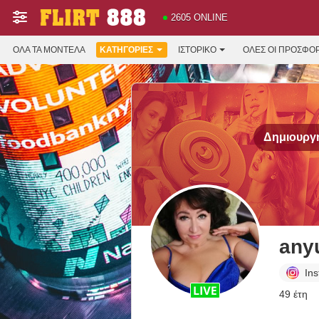
2605 ONLINE
ΌΛΑ ΤΑ ΜΟΝΤΈΛΑ
ΚΑΤΗΓΟΡΊΕΣ
ΙΣΤΟΡΙΚΌ
ΟΛΕΣ ΟΙ ΠΡΟΣΦΟ
Δημιουργή
any
In
49 έτη