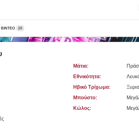
ΒΊΝΤΕΟ
20
υ
Μάτια:
Πράσ
Εθνικότητα:
Λευκ
Ηβικό Τρίχωμα:
Ξυρι
Μπούστο:
Μεγά
Κώλος:
Μεγά
ές