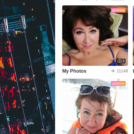
ΔΩΡΕΆΝ
5
My Photos
11148
ΔΩΡΕΆΝ