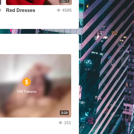
1
Red Dresses
9
4585
100 Tokens
3:10
151