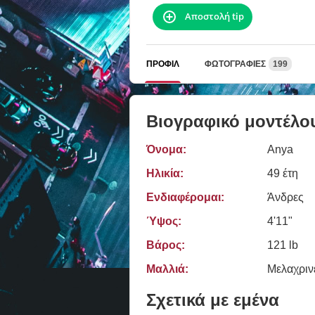
Αποστολή tip
ΠΡΟΦΊΛ
ΦΩΤΟΓΡΑΦΊΕΣ
199
Βιογραφικό μοντέλο
Όνομα:
Anya
Ηλικία:
49 έτη
Ενδιαφέρομαι:
Άνδρες
Ύψος:
4'11"
Βάρος:
121 lb
Μαλλιά:
Μελαχριν
Σχετικά με εμένα