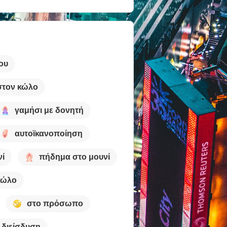
ου
στον κώλο
γαμήσι με δονητή
αυτοϊκανοποίηση
νί
πήδημα στο μουνί
κώλο
στο πρόσωπο
 διείσδυση