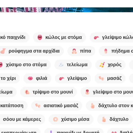
κό παιχνίδι
κώλος με στόμα
γλείψιμο κώλ
ρούφηγμα στα αρχίδια
πίπα
πήδημα 
χύσιμο στο στόμα
τελείωμα
χορός
 το χέρι
φιλιά
γλείψιμο
μασάζ
είωμα
τρίψιμο στο μουνί
γλείψιμο στο μου
κατάποση
ασιατικό μασάζ
δάχτυλο στον 
σόου με κάμερες
χύσιμο μέσα
δάχτυλο
εκσπερμάτωση
παιχνίδι με δονητή
διπλή