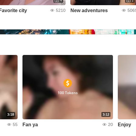
4
2
Favorite city
New adventures
5210
506
100 Tokens
3:18
3:12
Fan ya
Enjoy
55
20