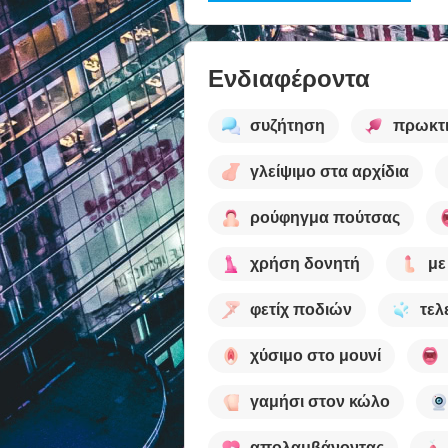
Ενδιαφέροντα
συζήτηση
πρωκτι
γλείψιμο στα αρχίδια
ρούφηγμα πούτσας
χρήση δονητή
με
φετίχ ποδιών
τελ
χύσιμο στο μουνί
γαμήσι στον κώλο
απολαμβάνοντας