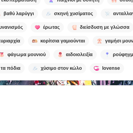
βαθύ λαρύγγι
σκηνή χυσίματος
ανταλλα
υνανισμός
έρωτας
διείσδυση με γλώσσα
κυριαρχία
κορίτσια γαμιούνται
γαμήσι μουν
φάγωμα μουνιού
αιδοιολειξία
ρούφηγ
 τα πόδια
χύσιμο στον κώλο
lovense