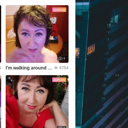
ΔΩΡΕΆΝ
6
I'm walking around the city
5
6754
ΔΩΡΕΆΝ