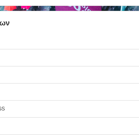
των
GS