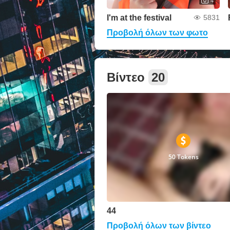
4
I'm at the festival
5831
Προβολή όλων των φωτο
Βίντεο
20
50 Tokens
44
Προβολή όλων των βίντεο