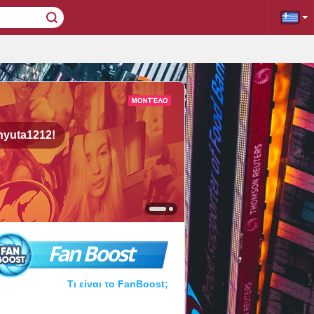
nyuta1212!
Fan Boost
Τι είναι το FanBoost;