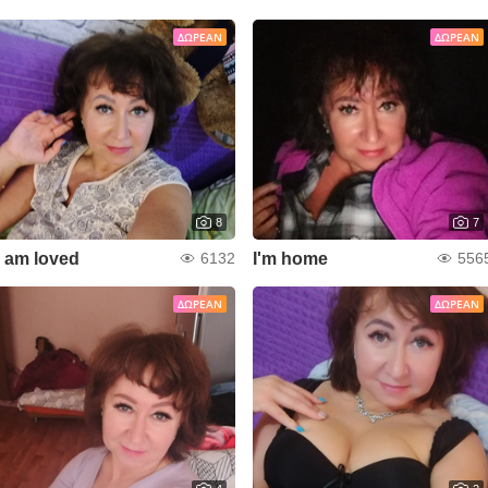
ΔΩΡΕΆΝ
ΔΩΡΕΆΝ
8
7
I am loved
I'm home
6132
556
ΔΩΡΕΆΝ
ΔΩΡΕΆΝ