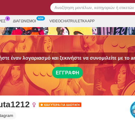
ΡΕΣ
ΔΙΑΓΩΝΙΣΜΟΊ
VIDEOCHATRULETKA APP
στε έναν λογαριασμό και ξεκινήστε να συνομιλείτε με το
a
ΕΓΓΡΑΦΉ
uta1212
stagram