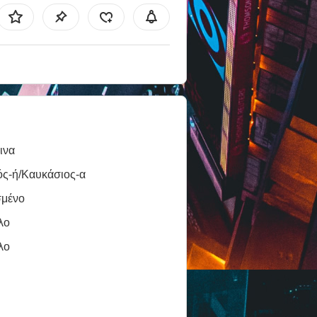
ινα
ός-ή/Καυκάσιος-α
σμένο
λο
λο