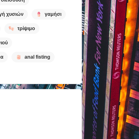
γή χυσιών
γαμήσι
τρίψιμο
ιού
μα
anal fisting