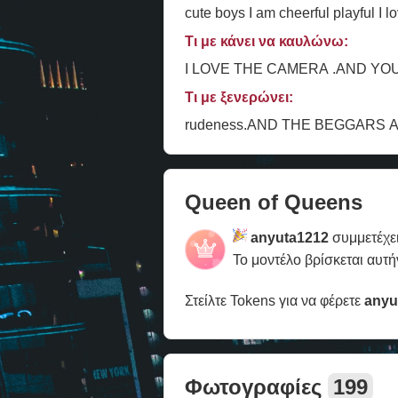
cute boys I am cheerful playful I l
Τι με κάνει να καυλώνω:
I LOVE THE CAMERA .AND YO
Τι με ξενερώνει:
rudeness.AND THE BEGGARS 
Queen of Queens
anyuta1212
συμμετέχε
Το μοντέλο βρίσκεται αυτή
Στείλτε Tokens για να φέρετε
anyu
Φωτογραφίες
199