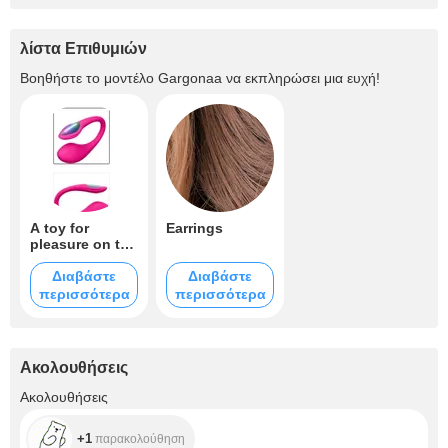
λίστα Επιθυμιών
Βοηθήστε το μοντέλο
Gargonaa
να εκπληρώσει μια ευχή!
A toy for
Earrings
pleasure on the
air
Διαβάστε
Διαβάστε
περισσότερα
περισσότερα
Ακολουθήσεις
+1
Ακολουθήσεις
+1
παρακολούθηση