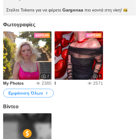
Στείλτε Tokens για να φέρετε
Gargonaa
πιο κοντά στη
νίκη!
Φωτογραφίες
ΔΩΡΕΆΝ
ΔΩΡΕΆΝ
2
3
2385
2571
My Photos
I
Εμφάνιση Όλων
Βίντεο