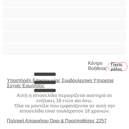
Τριχωτό μουνάκι
Φετίχ
Φοιτήτριες
Χυσίματα
Κέντρο
Γίνετε
Βοήθειας
μέλος
Υποστήριξη Επικοινωνίας
Συμβουλευτικη Υπηρεσια
Συχνές Ερωτήσεις
Αυτή η ιστοσελίδα περιορίζεται αυστηρά σε
ενήλικες 18 ετών και άνω.
Όλα τα μοντέλα που εμφανίζονται σε αυτή την
ιστοσελίδα είναι τουλάχιστον 18 χρονών.
Πολιτική Απορρήτου
Όροι & Προϋποθέσεις
2257