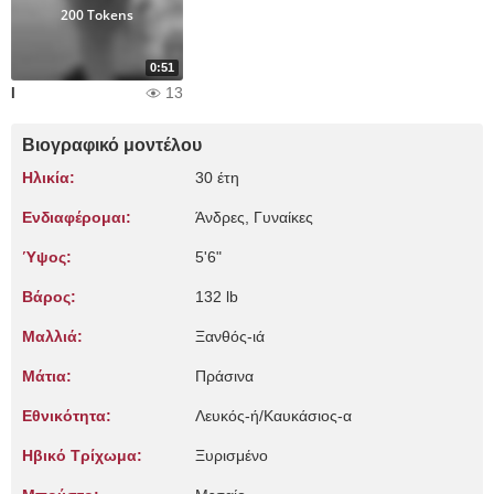
200 Tokens
0:51
13
I
Βιογραφικό μοντέλου
Ηλικία:
30 έτη
Ενδιαφέρομαι:
Άνδρες, Γυναίκες
Ύψος:
5'6"
Βάρος:
132 lb
Μαλλιά:
Ξανθός-ιά
Μάτια:
Πράσινα
Εθνικότητα:
Λευκός-ή/Καυκάσιος-α
Ηβικό Τρίχωμα:
Ξυρισμένο