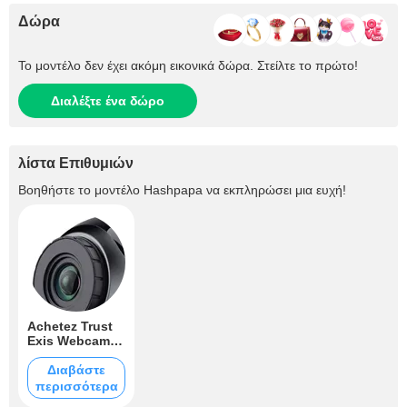
Δώρα
Το μοντέλο δεν έχει ακόμη εικονικά δώρα. Στείλτε το πρώτο!
Διαλέξτε ένα δώρο
λίστα Επιθυμιών
Βοηθήστε το μοντέλο
Hashpapa
να εκπληρώσει μια ευχή!
Achetez Trust
Exis Webcam
avec
Microphone
Διαβάστε
Intégré USB 2.0
περισσότερα
- Noir/Argent: