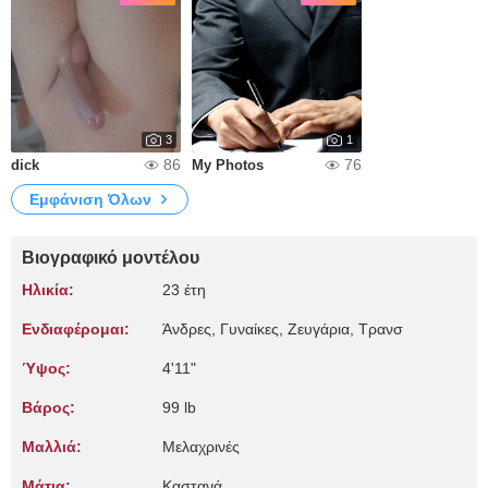
3
1
86
76
dick
My Photos
Εμφάνιση Όλων
Βιογραφικό μοντέλου
Ηλικία:
23 έτη
Ενδιαφέρομαι:
Άνδρες, Γυναίκες, Zευγάρια, Τρανσ
Ύψος:
4'11"
Βάρος:
99 lb
Μαλλιά:
Μελαχρινές
Μάτια:
Καστανά