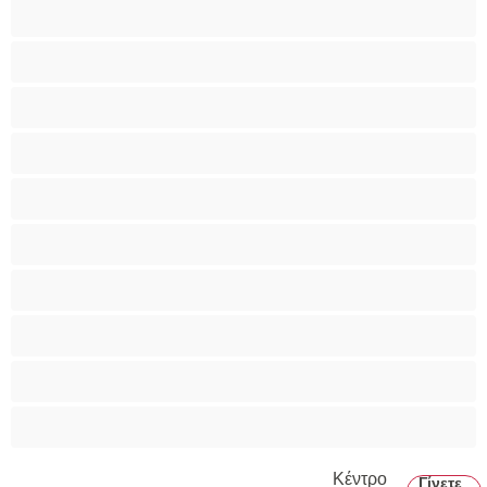
Ξυρισμένο μουνάκι
Ομαδικό Σεξ
Παιχνίδια
Πορνοστάρ
Πρωκτικό
Τεράστια Βυζιά
Τριχωτό μουνάκι
Φετίχ
Φοιτήτριες
Χυσίματα
Κέντρο
Γίνετε