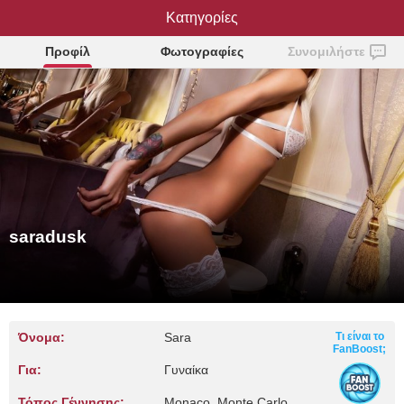
Κατηγορίες
saradusk
Προφίλ
Φωτογραφίες
Συνομιλήστε
saradusk
Όνομα:
Sara
Τι είναι το
FanBoost;
Για:
Γυναίκα
Τόπος Γέννησης:
Monaco, Monte Carlo