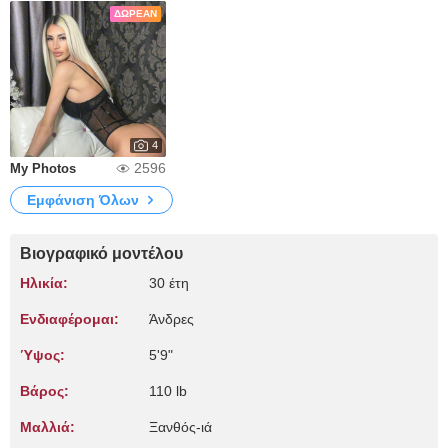
ΔΩΡΕΆΝ
4
2596
My Photos
Εμφάνιση Όλων
Βιογραφικό μοντέλου
Ηλικία:
30 έτη
Ενδιαφέρομαι:
Άνδρες
Ύψος:
5'9"
Βάρος:
110 lb
Μαλλιά:
Ξανθός-ιά