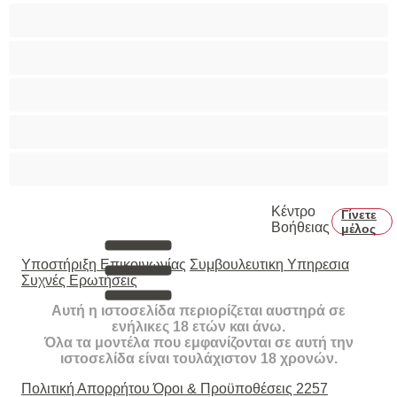
Τεράστια Βυζιά
Τριχωτό μουνάκι
Φετίχ
Φοιτήτριες
Χυσίματα
Κέντρο
Γίνετε
Βοήθειας
μέλος
Υποστήριξη Επικοινωνίας
Συμβουλευτικη Υπηρεσια
Συχνές Ερωτήσεις
Αυτή η ιστοσελίδα περιορίζεται αυστηρά σε
ενήλικες 18 ετών και άνω.
Όλα τα μοντέλα που εμφανίζονται σε αυτή την
ιστοσελίδα είναι τουλάχιστον 18 χρονών.
Πολιτική Απορρήτου
Όροι & Προϋποθέσεις
2257